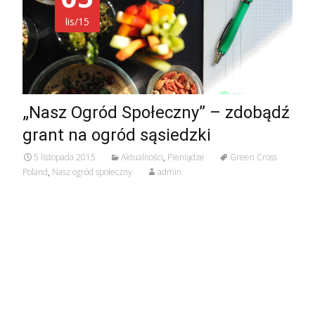
lis/15
„Nasz Ogród Społeczny” – zdobądź
grant na ogród sąsiedzki
5 listopada 2015
Aktualności
,
Pieniądze
Green Cross
Poland
,
Nasz ogród społeczny
admin