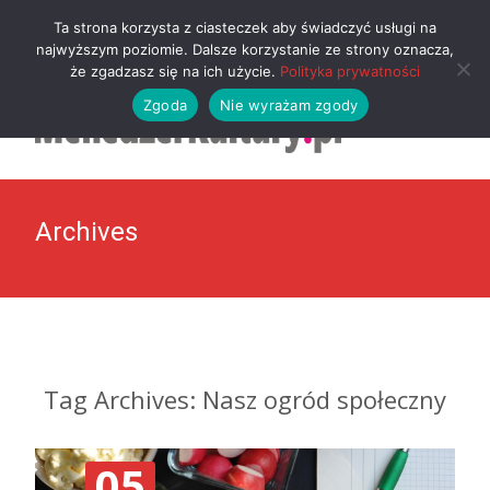
MENU
Ta strona korzysta z ciasteczek aby świadczyć usługi na
najwyższym poziomie. Dalsze korzystanie ze strony oznacza,
że zgadzasz się na ich użycie.
Polityka prywatności
Zgoda
Nie wyrażam zgody
Archives
Tag Archives: Nasz ogród społeczny
05