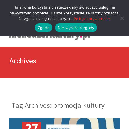
MENU
Ta strona korzysta z ciasteczek aby świadczyć usługi na
najwyższym poziomie. Dalsze korzystanie ze strony oznacza,
że zgadzasz się na ich użycie.
Polityka prywatności
Zgoda
Nie wyrażam zgody
Archives
Tag Archives: promocja kultury
27