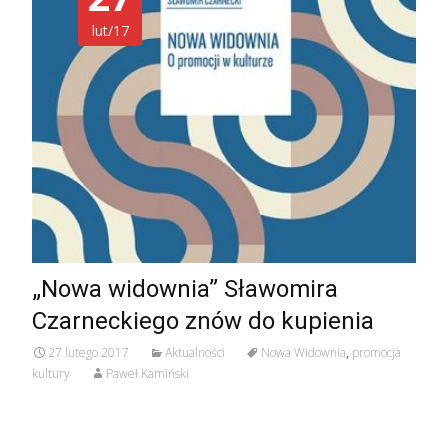
lut/17
„Nowa widownia” Sławomira
Czarneckiego znów do kupienia
27 lutego 2017
Aktualności
Nowa Widownia
,
promocja
kultury
Paweł Kamiński