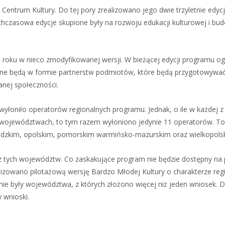
entrum Kultury. Do tej pory zrealizowano jego dwie trzyletnie edycj
chczasowa edycje skupione były na rozwoju edukacji kulturowej i bu
m roku w nieco zmodyfikowanej wersji. W bieżącej edycji programu 
ane będą w formie partnerstw podmiotów, które będą przygotowywać
anej społeczności.
yłoniło operatorów regionalnych programu. Jednak, o ile w każdej 
6 województwach, to tym razem wyłoniono jedynie 11 operatorów. T
łódzkim, opolskim, pomorskim warmińsko-mazurskim oraz
wielkopols
 z tych województw. Co zaskakujące program nie będzie dostępny na 
lizowano pilotażową wersję Bardzo Młodej Kultury o charakterze reg
e były województwa, z których złożono więcej niż jeden wniosek. D
y wnioski.