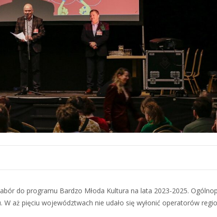
nabór do programu Bardzo Młoda Kultura na lata 2023-2025. Ogólnop
u. W aż pięciu województwach nie udało się wyłonić operatorów regio