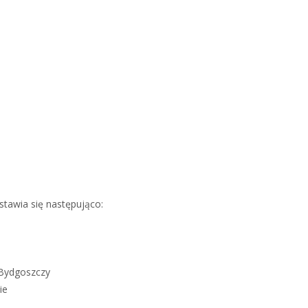
stawia się następująco:
 Bydgoszczy
ie
u