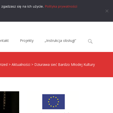
 zgadzasz się na ich użycie.
Polityka prywatności
Search
ntakt
Projekty
„Instrukcja obsługi”
for:
rized
>
Aktualności
>
Dziurawa sieć Bardzo Młodej Kultury