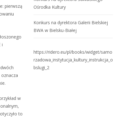
e: pierwszą
Ośrodka Kultury
dowaniu
Konkurs na dyrektora Galerii Bielskiej
BWA w Bielsku-Białej
ogłoszonego
 i
https://ridero.eu/pl/books/widget/samo
rzadowa_instytucja_kultury_instrukcja_o
z dwóch
bslugi_2
o oznacza
kie.
przykład w
ionalnym,
otyczyło to