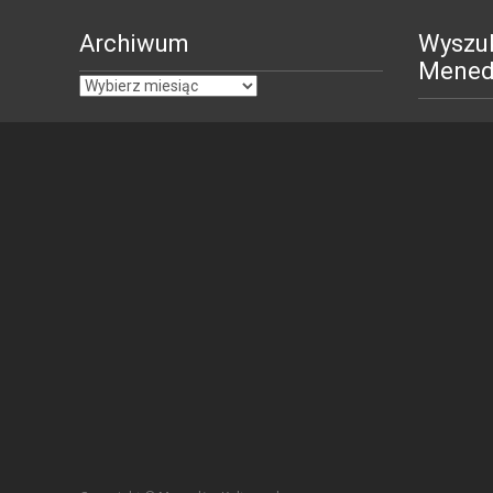
Archiwum
Wyszu
Menedż
Archiwum