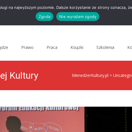
sługi na najwyższym poziomie. Dalsze korzystanie ze strony oznacza, że
Zgoda
Nie wyrażam zgody
iądze
Prawo
Praca
Książki
Szkolenia
Ko
j Kultury
MenedżerKultury.pl
>
Uncatego