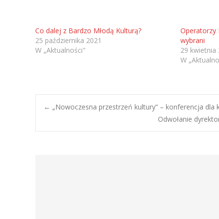
Co dalej z Bardzo Młodą Kulturą?
Operatorzy 
25 października 2021
wybrani
W „Aktualności"
29 kwietnia
W „Aktualno
Post
←
„Nowoczesna przestrzeń kultury” – konferencja dla k
Odwołanie dyrektor
navigation