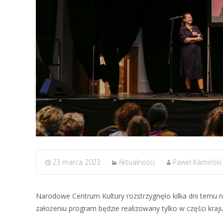
23 marca 2023
Aktualności
Paweł Kamiński
Narodowe Centrum Kultury rozstrzygnęło kilka dni temu 
założeniu program będzie realizowany tylko w części kraj