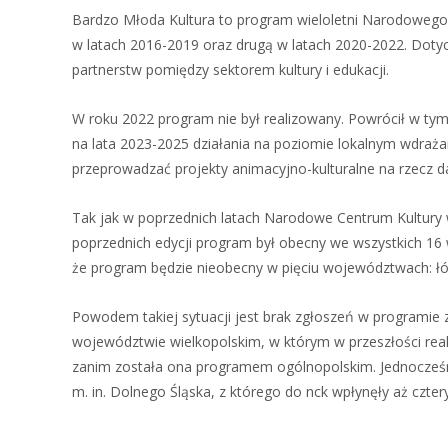
Bardzo Młoda Kultura to program wieloletni Narodowego C
w latach 2016-2019 oraz drugą w latach 2020-2022. Doty
partnerstw pomiędzy sektorem kultury i edukacji.
W roku 2022 program nie był realizowany. Powrócił w ty
na lata 2023-2025 działania na poziomie lokalnym wdraż
przeprowadzać projekty animacyjno-kulturalne na rzecz d
Tak jak w poprzednich latach Narodowe Centrum Kultury w
poprzednich edycji program był obecny we wszystkich 1
że program będzie nieobecny w pięciu województwach: 
Powodem takiej sytuacji jest brak zgłoszeń w programie
województwie wielkopolskim, w którym w przeszłości rea
zanim została ona programem ogólnopolskim. Jednocześni
m. in. Dolnego Śląska, z którego do nck wpłynęły aż czter