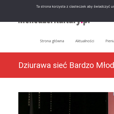
Ta strona korzysta z ciasteczek aby świadczyć u
Skip
to
Strona główna
Aktualności
Pien
content
Dziurawa sieć Bardzo Młode