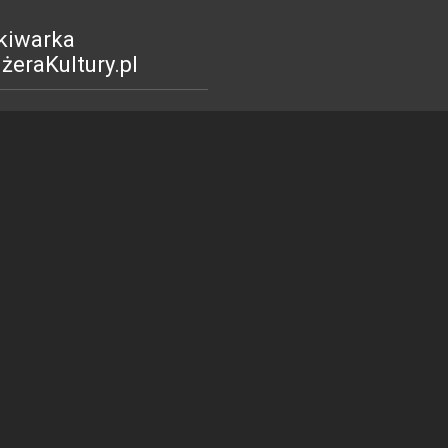
kiwarka
eraKultury.pl