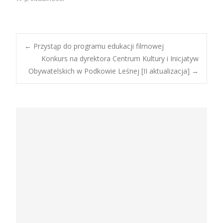
Post
←
Przystąp do programu edukacji filmowej
Konkurs na dyrektora Centrum Kultury i Inicjatyw
Obywatelskich w Podkowie Leśnej [II aktualizacja]
→
navigation