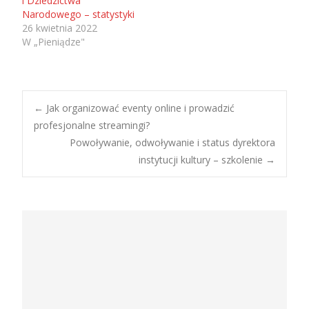
i Dziedzictwa
Narodowego – statystyki
26 kwietnia 2022
W „Pieniądze"
Post
←
Jak organizować eventy online i prowadzić
profesjonalne streamingi?
Powoływanie, odwoływanie i status dyrektora
navigation
instytucji kultury – szkolenie
→