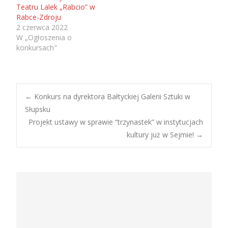
Teatru Lalek „Rabcio” w
Rabce-Zdroju
2 czerwca 2022
W „Ogłoszenia o
konkursach"
Post
←
Konkurs na dyrektora Bałtyckiej Galerii Sztuki w
Słupsku
Projekt ustawy w sprawie “trzynastek” w instytucjach
navigation
kultury już w Sejmie!
→