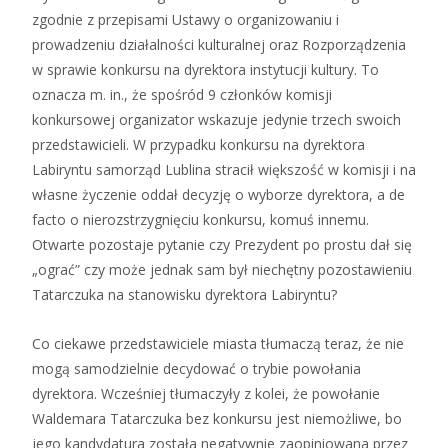
zgodnie z przepisami Ustawy o organizowaniu i
prowadzeniu działalności kulturalnej oraz Rozporządzenia
w sprawie konkursu na dyrektora instytucji kultury. To
oznacza m. in., że spośród 9 członków komisji
konkursowej organizator wskazuje jedynie trzech swoich
przedstawicieli. W przypadku konkursu na dyrektora
Labiryntu samorząd Lublina stracił większość w komisji i na
własne życzenie oddał decyzję o wyborze dyrektora, a de
facto o nierozstrzygnięciu konkursu, komuś innemu.
Otwarte pozostaje pytanie czy Prezydent po prostu dał się
„ograć” czy może jednak sam był niechętny pozostawieniu
Tatarczuka na stanowisku dyrektora Labiryntu?
Co ciekawe przedstawiciele miasta tłumaczą teraz, że nie
mogą samodzielnie decydować o trybie powołania
dyrektora. Wcześniej tłumaczyły z kolei, że powołanie
Waldemara Tatarczuka bez konkursu jest niemożliwe, bo
jego kandydatura została negatywnie zaopiniowana przez