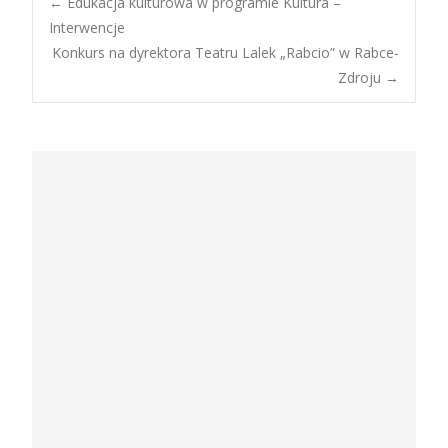
Post
←
Edukacja kulturowa w programie Kultura –
Interwencje
Konkurs na dyrektora Teatru Lalek „Rabcio” w Rabce-
navigation
Zdroju
→