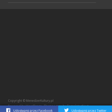
Copyright © MenedżerKultury.pl
Powered by WordPress
, Theme
i-max
by TemplatesNext.
Udostępnij przez Facebook
Udostępnij przez Twitter