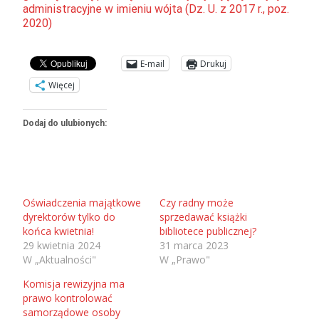
administracyjne w imieniu wójta (Dz. U. z 2017 r., poz.
2020)
E-mail
Drukuj
Więcej
Dodaj do ulubionych:
Oświadczenia majątkowe
Czy radny może
dyrektorów tylko do
sprzedawać książki
końca kwietnia!
bibliotece publicznej?
29 kwietnia 2024
31 marca 2023
W „Aktualności"
W „Prawo"
Komisja rewizyjna ma
prawo kontrolować
samorządowe osoby