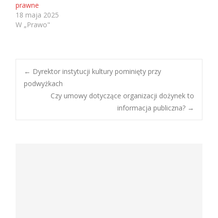
prawne
18 maja 2025
W „Prawo"
Post
←
Dyrektor instytucji kultury pominięty przy
podwyżkach
Czy umowy dotyczące organizacji dożynek to
navigation
informacja publiczna?
→