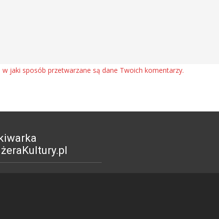
, w jaki sposób przetwarzane są dane Twoich komentarzy.
kiwarka
eraKultury.pl