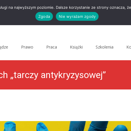
sługi na najwyższym poziomie. Dalsze korzystanie ze strony oznacza, że
Zgoda
Nie wyrażam zgody
iądze
Prawo
Praca
Książki
Szkolenia
Ko
ch „tarczy antykryzysowej”
MenedżerKultury.pl
>
Uncategorized
>
Aktualnoś