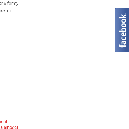
ianę formy
idemii
osób
ałalności