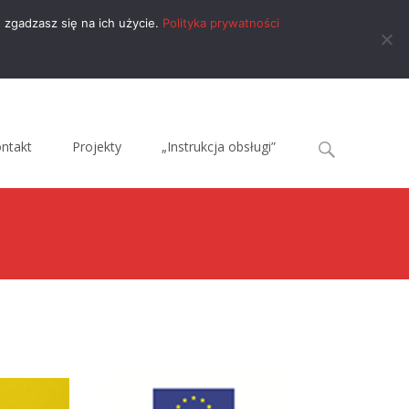
 zgadzasz się na ich użycie.
Polityka prywatności
Search
ntakt
Projekty
„Instrukcja obsługi”
for:
ci
>
Stypendia i dotacje w ramach „tarczy antykryzysowej”