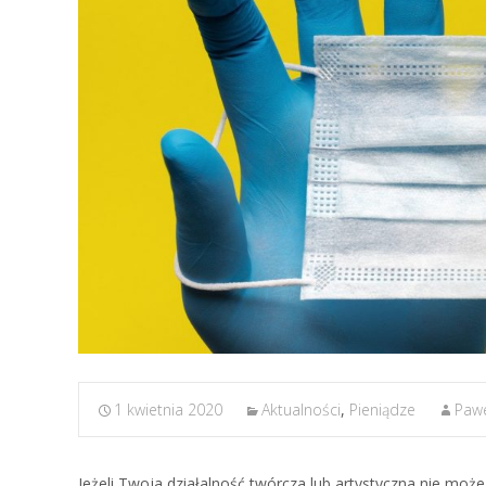
1 kwietnia 2020
Aktualności
,
Pieniądze
Pawe
Jeżeli Twoja działalność twórcza lub artystyczna nie mo