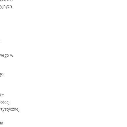
cyjnych
 i
owego w
go
 że
otacji
tystycznej.
ia