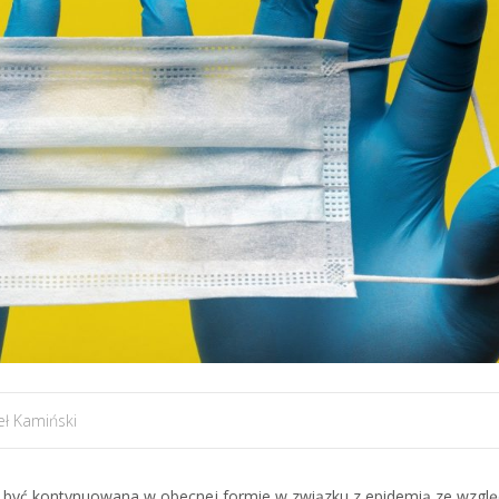
ł Kamiński
że być kontynuowana w obecnej formie w związku z epidemią ze wzgl