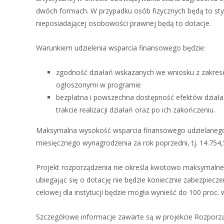
dwóch formach. W przypadku osób fizycznych będą to sty
nieposiadającej osobowości prawnej będą to dotacje.
Warunkiem udzielenia wsparcia finansowego będzie:
zgodność działań wskazanych we wniosku z zakrese
ogłoszonymi w programie
bezpłatna i powszechna dostępność efektów dział
trakcie realizacji działań oraz po ich zakończeniu.
Maksymalna wysokość wsparcia finansowego udzielanego 
miesięcznego wynagrodzenia za rok poprzedni, tj. 14.754,5
Projekt rozporządzenia nie określa kwotowo maksymalnej w
ubiegając się o dotację nie będzie koniecznie zabezpiec
celowej dla instytucji będzie mogła wynieść do 100 proc.
Szczegółowe informacje zawarte są w projekcie Rozporzą