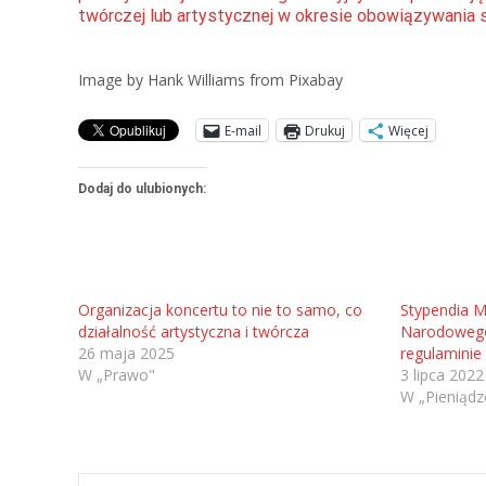
twórczej lub artystycznej w okresie obowiązywania 
Image by Hank Williams from Pixabay
E-mail
Drukuj
Więcej
Dodaj do ulubionych:
Organizacja koncertu to nie to samo, co
Stypendia Mi
działalność artystyczna i twórcza
Narodowego
26 maja 2025
regulaminie
W „Prawo"
3 lipca 2022
W „Pieniądz