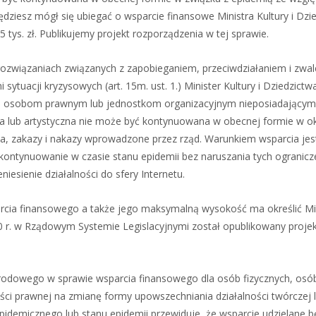
dziesz mógł się ubiegać o wsparcie finansowe Ministra Kultury i Dzi
tys. zł. Publikujemy projekt rozporządzenia w tej sprawie.
 rozwiązaniach związanych z zapobieganiem, przeciwdziałaniem i zwa
tuacji kryzysowych (art. 15m. ust. 1.) Minister Kultury i Dziedzictw
, osobom prawnym lub jednostkom organizacyjnym nieposiadającym
a lub artystyczna nie może być kontynuowana w obecnej formie w ok
ia, zakazy i nakazy wprowadzone przez rząd. Warunkiem wsparcia je
 kontynuowanie w czasie stanu epidemii bez naruszania tych ogranicz
iesienie działalności do sfery Internetu.
rcia finansowego a także jego maksymalną wysokość ma określić Mi
20 r. w Rządowym Systemie Legislacyjnymi został opublikowany proje
Narodowego w sprawie wsparcia finansowego dla osób fizycznych, os
ci prawnej na zmianę formy upowszechniania działalności twórczej 
pidemicznego lub stanu epidemii przewiduje, że wsparcie udzielane b