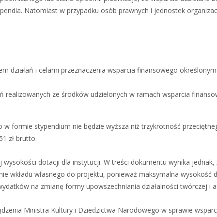
pendia. Natomiast w przypadku osób prawnych i jednostek organiza
m działań i celami przeznaczenia wsparcia finansowego określonymi
ań realizowanych ze środków udzielonych w ramach wsparcia finans
w formie stypendium nie będzie wyższa niż trzykrotność przeciętne
1 zł brutto.
ysokości dotacji dla instytucji. W treści dokumentu wynika jednak,
zenie wkładu własnego do projektu, ponieważ maksymalna wysokość d
 wydatków na zmianę formy upowszechniania działalności twórczej i ar
dzenia Ministra Kultury i Dziedzictwa Narodowego w sprawie wsparc