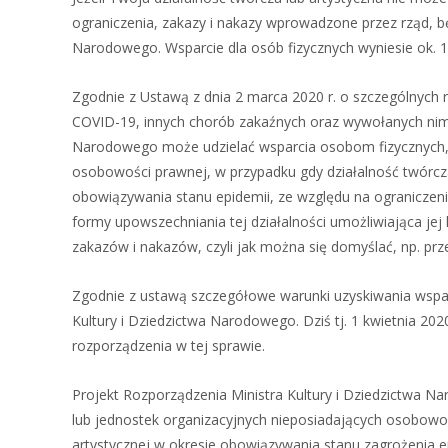
ograniczenia, zakazy i nakazy wprowadzone przez rząd, bę
Narodowego. Wsparcie dla osób fizycznych wyniesie ok. 15 
Zgodnie z Ustawą z dnia 2 marca 2020 r. o szczególnych
COVID-19, innych chorób zakaźnych oraz wywołanych nimi sy
Narodowego może udzielać wsparcia osobom fizycznych
osobowości prawnej, w przypadku gdy działalność twórcz
obowiązywania stanu epidemii, ze względu na ograniczen
formy upowszechniania tej działalności umożliwiająca jej
zakazów i nakazów, czyli jak można się domyślać, np. przen
Zgodnie z ustawą szczegółowe warunki uzyskiwania wspa
Kultury i Dziedzictwa Narodowego. Dziś tj. 1 kwietnia 20
rozporządzenia w tej sprawie.
Projekt Rozporządzenia Ministra Kultury i Dziedzictwa 
lub jednostek organizacyjnych nieposiadających osobowoś
artystycznej w okresie obowiązywania stanu zagrożenia e