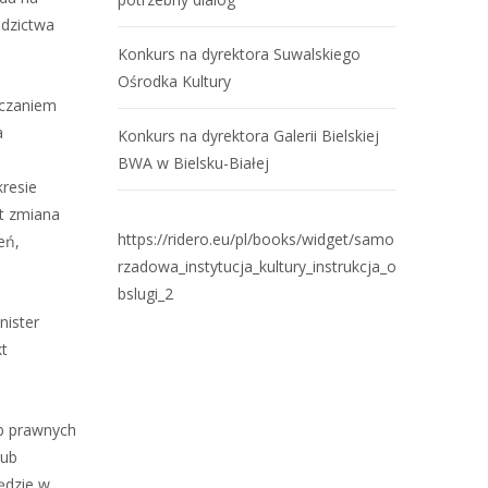
edzictwa
Konkurs na dyrektora Suwalskiego
Ośrodka Kultury
lczaniem
a
Konkurs na dyrektora Galerii Bielskiej
BWA w Bielsku-Białej
resie
st zmiana
https://ridero.eu/pl/books/widget/samo
eń,
rzadowa_instytucja_kultury_instrukcja_o
bslugi_2
nister
kt
ób prawnych
lub
ędzie w