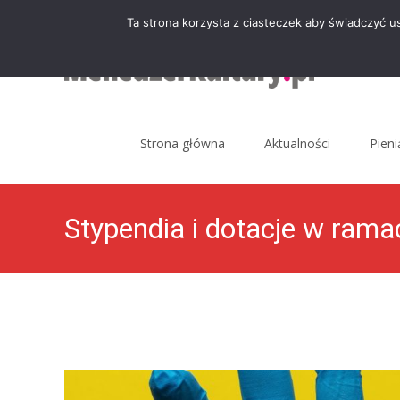
Ta strona korzysta z ciasteczek aby świadczyć u
Skip
to
Strona główna
Aktualności
Pien
content
Stypendia i dotacje w rama