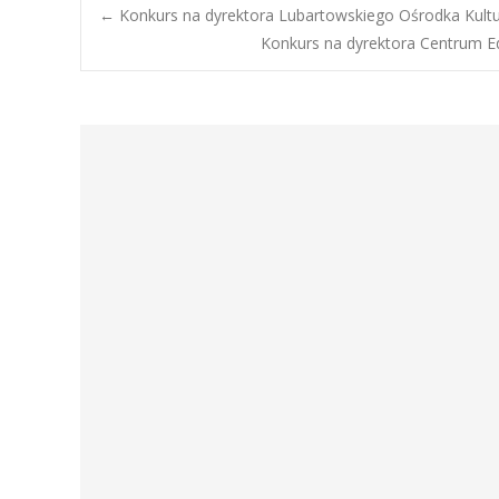
Post
←
Konkurs na dyrektora Lubartowskiego Ośrodka Kultu
Konkurs na dyrektora Centrum Edu
navigation