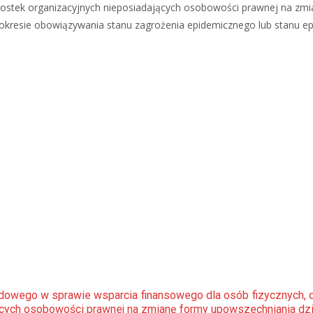
nostek organizacyjnych nieposiadających osobowości prawnej na zm
w okresie obowiązywania stanu zagrożenia epidemicznego lub stanu ep
odowego w sprawie wsparcia finansowego dla osób fizycznych, 
ących osobowości prawnej na zmianę formy upowszechniania dzi