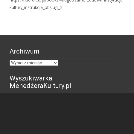
kultury_instrukcja_obslugi_2
Archiwum
Archiwum
Wyszukiwarka
MenedżeraKultury.pl