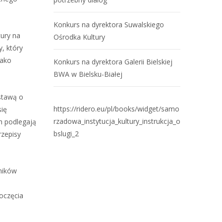
Konkurs na dyrektora Suwalskiego
tury na
Ośrodka Kultury
, który
jako
Konkurs na dyrektora Galerii Bielskiej
BWA w Bielsku-Białej
ustawą o
https://ridero.eu/pl/books/widget/samo
się
rzadowa_instytucja_kultury_instrukcja_o
h podlegają
bslugi_2
rzepisy
ników
oczęcia