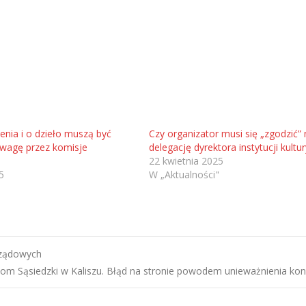
nia i o dzieło muszą być
Czy organizator musi się „zgodzić” 
wagę przez komisje
delegację dyrektora instytucji kultur
22 kwietnia 2025
5
W „Aktualności"
arządowych
om Sąsiedzki w Kaliszu. Błąd na stronie powodem unieważnienia ko