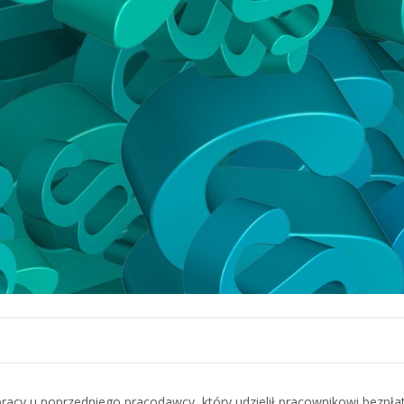
racy u poprzedniego pracodawcy, który udzielił pracownikowi bezpł