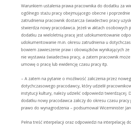
Warunkiem ustalenia prawa pracownika do dodatku za wiel
ogólnego stażu pracy obejmującego obecne i poprzednie
zatrudnienia pracownik dostarcza świadectwo pracy uzys
stwierdza nowy pracodawca. Jeżeli w aktach osobowych p
dodatku za wieloletnią pracę jest udokumentowanie odpo
udokumentowanie m.in. okresu zatrudnienia u dotychczas
bowiem zawieszenie praw i obowiązków wynikających ze s
nie wystawia świadectwa pracy, a zatem pracownik moż
umowę o pracę lub ewidencję czasu pracy itp.
– A zatem na pytanie o możliwość zaliczenia przez nowe
dotychczasowego pracodawcy, który udzielił pracownikow
instytucji kultury, należy udzielić odpowiedzi twierdzącej
dodatku nowy pracodawca zaliczy do okresu czasu pracy p
prawo do wynagrodzenia – podsumował Wiceminister Jaros
Pełna treść interpelacji oraz odpowiedzi na interpelację d