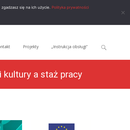
 zgadzasz się na ich użycie.
Polityka prywatności
Search
ntakt
Projekty
„Instrukcja obsługi”
for:
i kultury a staż pracy
s pełnienia funkcji dyrektora instytucji kultury a staż pracy