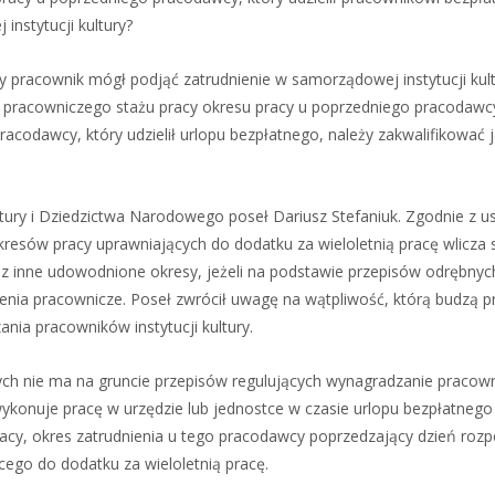
instytucji kultury?
y pracownik mógł podjąć zatrudnienie w samorządowej instytucji kul
do pracowniczego stażu pracy okresu pracy u poprzedniego pracodawcy
pracodawcy, który udzielił urlopu bezpłatnego, należy zakwalifikować 
Kultury i Dziedzictwa Narodowego poseł Dariusz Stefaniuk. Zgodnie z 
okresów pracy uprawniających do dodatku za wieloletnią pracę wlicza 
az inne udowodnione okresy, jeżeli na podstawie przepisów odrębnyc
enia pracownicze. Poseł zwrócił uwagę na wątpliwość, którą budzą p
ia pracowników instytucji kultury.
nych nie ma na gruncie przepisów regulujących wynagradzanie pracow
nuje pracę w urzędzie lub jednostce w czasie urlopu bezpłatnego
acy, okres zatrudnienia u tego pracodawcy poprzedzający dzień rozp
cego do dodatku za wieloletnią pracę.