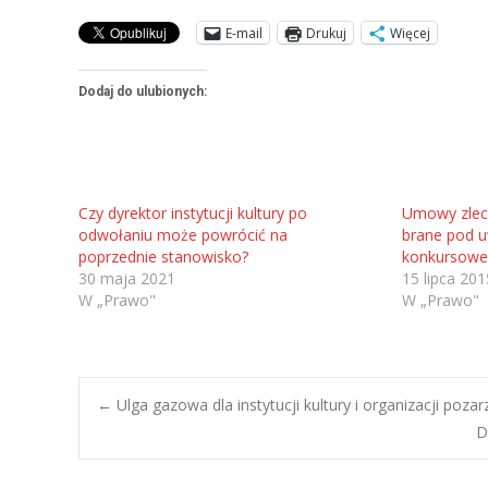
E-mail
Drukuj
Więcej
Dodaj do ulubionych:
Czy dyrektor instytucji kultury po
Umowy zlece
odwołaniu może powrócić na
brane pod u
poprzednie stanowisko?
konkursowe
30 maja 2021
15 lipca 201
W „Prawo"
W „Prawo"
Post
←
Ulga gazowa dla instytucji kultury i organizacji poz
D