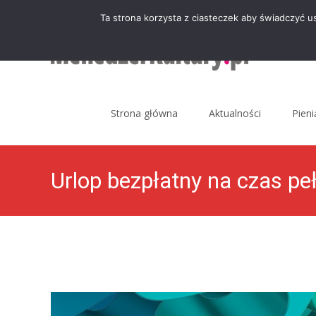
Ta strona korzysta z ciasteczek aby świadczyć u
Skip
to
Strona główna
Aktualności
Pien
content
Urlop bezpłatny na czas pełn