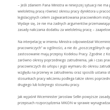
– Jeśli zdaniem Pana Ministra w niniejszej sytuacji nie 
wieloletnią pracę również okresu pracy dyrektora u pracod
legislacyjnych celem zagwarantowania pracownikom instyt
Wydaje się, że nie ma żadnych argumentów przemawiający
zasady naliczania dodatku za wieloletnią pracę – zaapelow
Na interpelację w imieniu Ministra odpowiedział Wiceminist
pracowniczych” w ogólności, a nie do „poszczególnych u
zastosowanie mają przepisy Kodeksu Pracy. Zgodnie z Ko
zarówno okresy poprzedniego zatrudnienia, jak i czas pra
pracowniczych do urlopu i jego wymiaru do okresu zatrud
względu na przerwy w zatrudnieniu oraz sposób ustania 
stosunkach pracy wliczeniu podlega także okres poprzed
drugiego lub kolejnego stosunku pracy.
Jak wyjaśnił Wiceminister Jarosław Sellin powyższe zasa
przepisach rozporządzenia MKiDN w sprawie wynagradzani