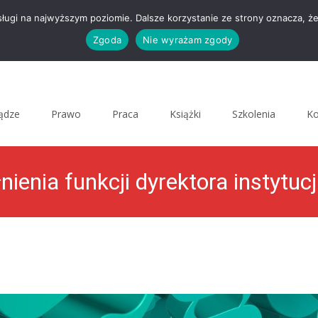
sługi na najwyższym poziomie. Dalsze korzystanie ze strony oznacza, że
Zgoda
Nie wyrażam zgody
iądze
Prawo
Praca
Książki
Szkolenia
Ko
ienia funkcji dyrektora instytucj
MenedżerKultury.pl
>
Uncategorized
>
Prawo
>
Urlop bezpłatny na cza