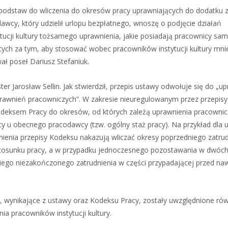
ma podstaw do wliczenia do okresów pracy uprawniających do dodatku 
awcy, który udzielił urlopu bezpłatnego, wnoszę o podjęcie działań
ucji kultury tożsamego uprawnienia, jakie posiadają pracownicy sa
ch za tym, aby stosować wobec pracowników instytucji kultury mnie
ał poseł Dariusz Stefaniuk.
er Jarosław Sellin. Jak stwierdził, przepis ustawy odwołuje się do „u
prawnień pracowniczych”. W zakresie nieuregulowanym przez przepis
deksem Pracy do okresów, od których zależą uprawnienia pracownic
cy u obecnego pracodawcy (tzw. ogólny staż pracy). Na przykład dla
nienia przepisy Kodeksu nakazują wliczać okresy poprzedniego zatrud
stosunku pracy, a w przypadku jednoczesnego pozostawania w dwóch 
niego niezakończonego zatrudnienia w części przypadającej przed n
dy, wynikające z ustawy oraz Kodeksu Pracy, zostały uwzględnione ró
a pracowników instytucji kultury.