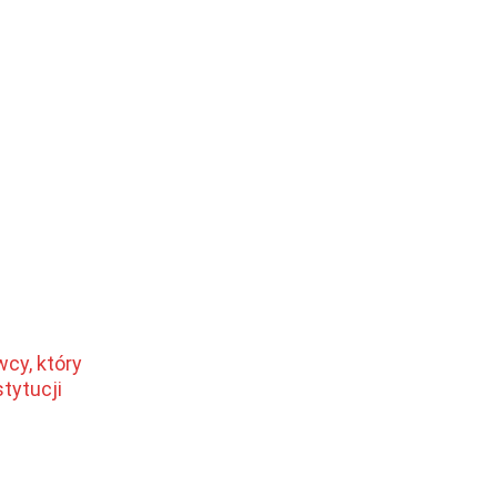
cy, który
tytucji