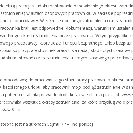
oletnią pracę jest udokumentowanie odpowiedniego okresu zatrudnie
 zatrudnienie) w aktach osobowych pracownika. W zakresie poprzedn
kane od pracodawcy. W zakresie obecnego zatrudnienia okres zatrudn
racownika brak jest odpowiedniej dokumentacji, warunkiem ustaleni
wiedniego okresu zatrudnienia przez pracownika. W tym przypadku c
owego pracodawcy, który udzielił urlopu bezpłatnego. Urlop bezpłat
tosunku pracy, ale stosunek pracy trwa nadal, stąd dotychczasowy
e udokumentować okres zatrudnienia u dotychczasowego pracodawc
go pracodawcę do pracowniczego stażu pracy pracownika okresu pra
i bezpłatnego urlopu, aby pracownik mógł podjąć zatrudnienie w s
. Dla potrzeb ustalenia prawa do dodatku za wieloletnią pracę lub wyżs
racownika wszystkie okresy zatrudnienia, za które przysługiwało pr
ław Sellin.
ostępna jest na stronach Sejmu RP – linki poniżej