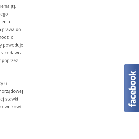
nia (tj.
iego
ienia
a prawa do
hodzi o
ny powoduje
 pracodawca
y poprzez
cy u
amorządowej
zej stawki
acownikowi