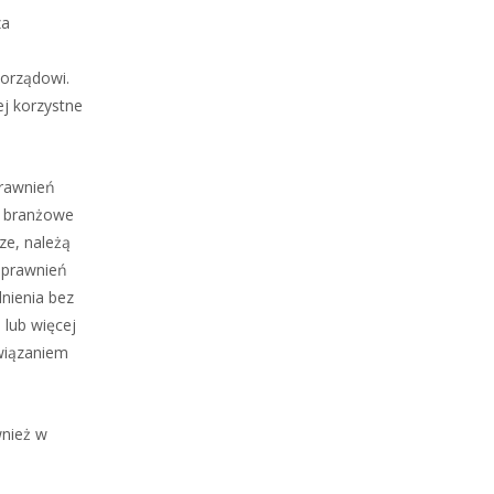
za
morządowi.
j korzystne
prawnień
y branżowe
ze, należą
 uprawnień
nienia bez
lub więcej
awiązaniem
wnież w