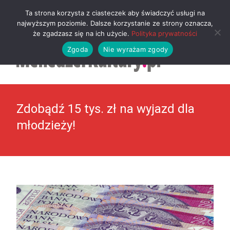
MENU
Ta strona korzysta z ciasteczek aby świadczyć usługi na
najwyższym poziomie. Dalsze korzystanie ze strony oznacza,
że zgadzasz się na ich użycie.
Polityka prywatności
Zgoda
Nie wyrażam zgody
Zdobądź 15 tys. zł na wyjazd dla
młodzieży!