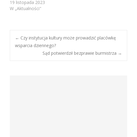
19 listopada 2023
W „Aktualności"
Post
←
Czy instytucja kultury może prowadzić placówkę
wsparcia dziennego?
Sąd potwierdził bezprawie burmistrza
→
navigation